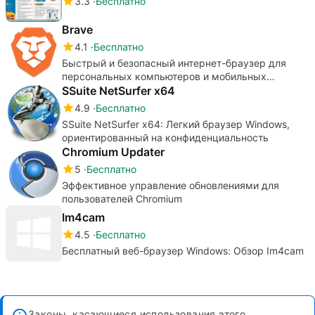
3.3
Бесплатно
Brave
4.1
Бесплатно
Быстрый и безопасный интернет-браузер для
персональных компьютеров и мобильных
устройств
SSuite NetSurfer x64
4.9
Бесплатно
SSuite NetSurfer x64: Легкий браузер Windows,
ориентированный на конфиденциальность
Chromium Updater
5
Бесплатно
Эффективное управление обновлениями для
пользователей Chromium
Im4cam
4.5
Бесплатно
Бесплатный веб-браузер Windows: Обзор Im4cam
Законы, касающиеся использования этого