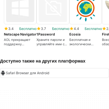
3.4
Бесплатно
3.7
Бесплатно
4.4
Бесплатно
2
Netscape Navigator
1Password
Ecosia
Fire
AOL прекращает
Храните пароли и
Бесплатная и
Все
поддержку
управляйте ими с
экологически
обзо
Netscape
помощью 1Password
чистая альтернатива
для
поисковой системе
Доступно также на других платформах
Safari Browser для Android